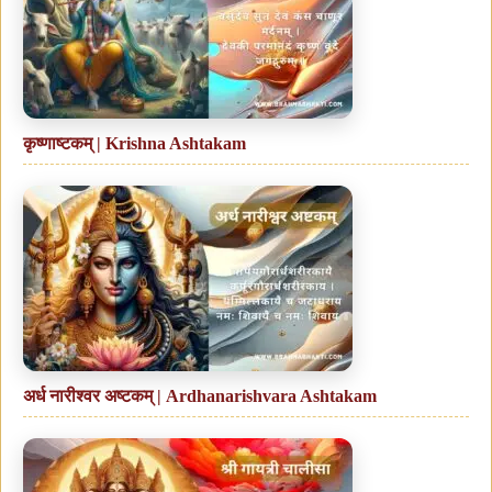
कृष्णाष्टकम् | Krishna Ashtakam
अर्ध नारीश्वर अष्टकम् | Ardhanarishvara Ashtakam