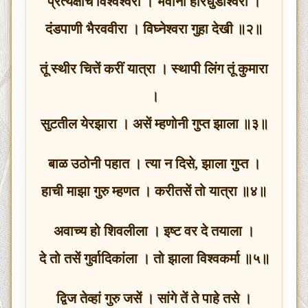
प्रत्यक्षचि विश्वेश्वरा । भवानी हरिधुंडीश्वरा ।
दंडपाणी भैरववीरा । विघ्नेश्वरा गुहा देखी ॥२॥
तूं स्थीर चित्तें करीं यात्रा । स्थापी लिंग तूं कुमारा
।
सुटतील येरझारा । असें म्हणोनी गुप्त झाला ॥३॥
बाळ उठोनी पहात । त्या न दिसे, झाला गुप्त ।
हाची माझा गुरु म्हणत । करीतसें तो यात्रा ॥४॥
अवाच्य हो शिवलीला । इष्ट वर दे तयाला ।
दे तो तसें गुर्वादिकांला । तो झाला विश्वकर्मा ॥५॥
द्विज तेव्हां गुरु जसें । सांगे तें ते पाहे तसे ।