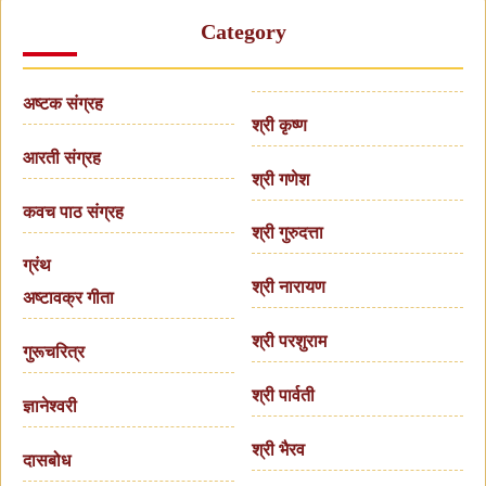
Category
अष्टक संग्रह
श्री कृष्ण
आरती संग्रह
श्री गणेश
कवच पाठ संग्रह
श्री गुरुदत्ता
ग्रंथ
श्री नारायण
अष्टावक्र गीता
श्री परशुराम
गुरूचरित्र
श्री पार्वती
ज्ञानेश्वरी
श्री भैरव
दासबोध