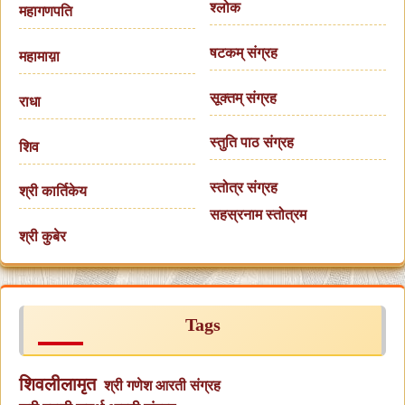
श्लोक
महागणपति
षटकम् संग्रह
महामाय़ा
सूक्तम् संग्रह
राधा
स्तुति पाठ संग्रह
शिव
स्तोत्र संग्रह
श्री कार्तिकेय
सहस्रनाम स्तोत्रम
श्री कुबेर
Tags
शिवलीलामृत
श्री गणेश आरती संग्रह