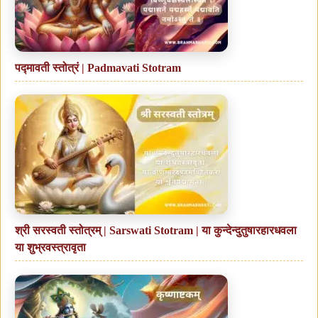
पद्मावती स्तोत्रं | Padmavati Stotram
श्री सरस्वती स्तोत्रम् | Sarswati Stotram | या कुन्देन्दुतुषारहारधवला
या शुभ्रवस्त्रावृता