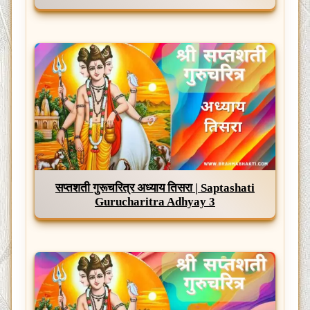
सप्तशती गुरूचरित्र अध्याय तिसरा | Saptashati
Gurucharitra Adhyay 3