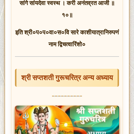
सांगे सांयदेवा स्वस्थ । करी अनंतव्रत आजी ॥
१०॥
इति श्री०प०प०वा०स०वि सारे काशीयात्रानिरुपणं
नाम द्विचत्वारिंशो०
श्री सप्तशती गुरूचरित्र अन्य अध्याय