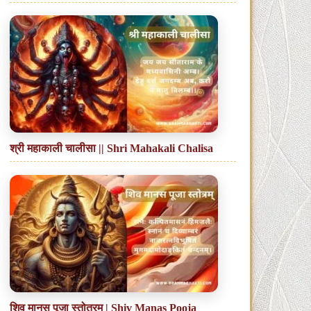
श्री महाकाली चालीसा || Shri Mahakali Chalisa
शिव मानस पूजा स्तोत्रम् | Shiv Manas Pooja