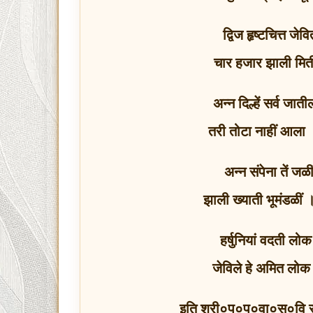
द्विज हृष्टचित्त जे
चार हजार झाली मित
अन्न दिल्हें सर्व ज
तरी तोटा नाहीं आला ।
अन्न संपेना तें जळी
झाली ख्याती भूमंडळीं ।
हर्षुनियां वदती लो
जेविले हे अमित लोक 
इति श्री०प०प०वा०स०वि सारे