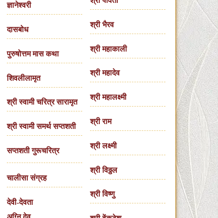
श्री पार्वती
ज्ञानेश्वरी
श्री भैरव
दासबोध
श्री महाकाली
पुरुषोत्तम मास कथा
श्री महादेव
शिवलीलामृत
श्री महालक्ष्मी
श्री स्वामी चरित्र सारामृत
श्री राम
श्री स्वामी समर्थ सप्तशती
श्री लक्ष्मी
सप्तशती गुरूचरित्र
श्री विठ्ठल
चालीसा संग्रह
श्री विष्णु
देवी-देवता
अग्नि देव