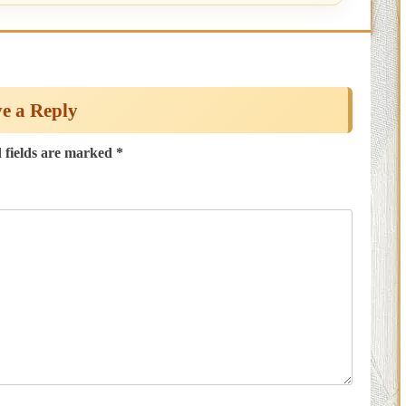
e a Reply
 fields are marked
*