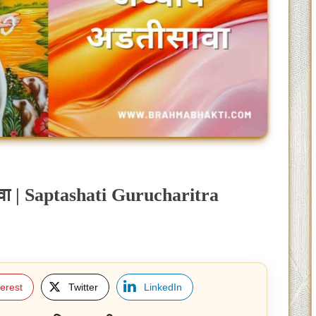
ावा | Saptashati Gurucharitra
terest
Twitter
LinkedIn