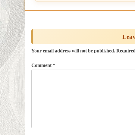
Post
navigation
Leav
Your email address will not be published.
Required
Comment
*