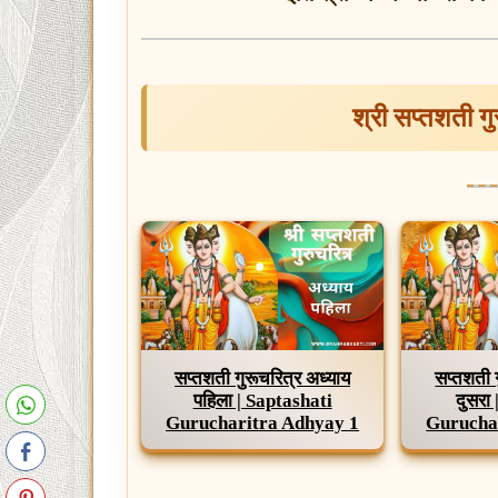
श्री सप्तशती ग
सप्तशती गुरूचरित्र अध्याय
सप्तशती 
पहिला | Saptashati
दुसरा
Gurucharitra Adhyay 1
Gurucha