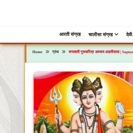
Skip
to
content
ब्रह्मभक्ती – एक आध्यात्मिक यात्रा…🕉️🛕
ब्रह्मभक्ती
आरती संग्रह
चालीसा संग्रह
देवी
Home
ग्रंथ
सप्तशती गुरूचरित्र अध्याय अडतीसावा | Sa