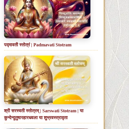
पद्मावती स्तोत्रं | Padmavati Stotram
श्री सरस्वती स्तोत्रम् | Sarswati Stotram | या
कुन्देन्दुतुषारहारधवला या शुभ्रवस्त्रावृता