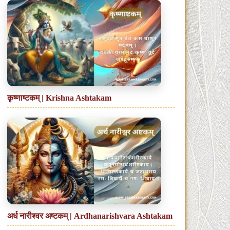
कृष्णाष्टकम् | Krishna Ashtakam
अर्ध नारीश्वर अष्टकम् | Ardhanarishvara Ashtakam