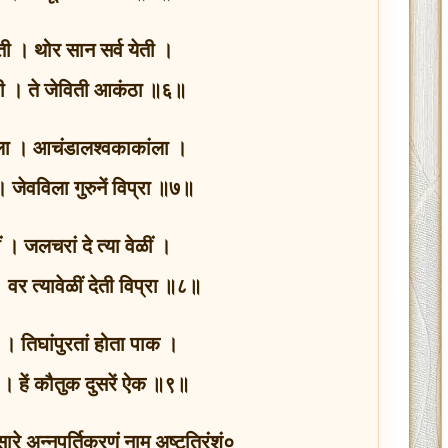
विती । थोर सान सर्व येती ।
ी । ते जेविती आकंठा ॥६॥
ातीला । आचंडालश्वकाकांला ।
 जेवविला गुरुनें विप्रा ॥७॥
ं । जलचरां दे त्या वेळीं ।
 वर त्यावेळीं देती विप्रा ॥८॥
क । तिघांपुरतां होता पाक ।
। हें कौतुक दुसरें ऐक ॥९॥
 अन्नपूर्तिकरणं नाम अष्टत्रिंशं०