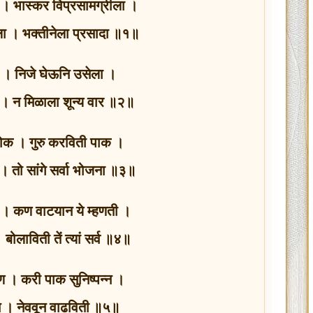
ला । भास्कर विप्रसामग्रीला ।
ला । भक्तीनेला प्रसादा ॥१॥
ा । निजे घेऊनि उसेला ।
 । न मिळाला शून्य वार ॥२॥
लोक । गुरु करविती पाक ।
क । तो सांगे सर्वा भोजना ॥३॥
ी । कण वाटयान ये म्हणती ।
 । बोलाविती तें त्यां सर्व ॥४॥
मण । करी पाक सुनिष्पन्न ।
कवून । नेववून वाढविती ॥५॥