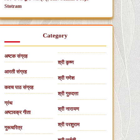
Stotram
Category
अष्टक संग्रह
श्री कृष्ण
आरती संग्रह
श्री गणेश
कवच पाठ संग्रह
श्री गुरुदत्ता
ग्रंथ
श्री नारायण
अष्टावक्र गीता
श्री परशुराम
गुरूचरित्र