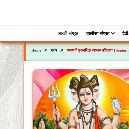
Skip
to
content
ब्रह्मभक्ती – एक आध्यात्मिक यात्रा…🕉️🛕
ब्रह्मभक्ती
आरती संग्रह
चालीसा संग्रह
देवी
Home
ग्रंथ
सप्तशती गुरूचरित्र अध्याय बत्तिसावा | Sap