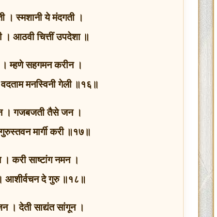
ती । स्मशानी ये मंदगती ।
ती । आठवी चित्तीं उपदेशा ॥
ाहून । म्हणे सहगमन करीन ।
ून । वदताम मनस्विनी गेली ॥१६॥
न । गजबजती तैसे जन ।
गुरुस्तवन मार्गी करी ॥१७॥
 । करी साष्टांग नमन ।
न । आशीर्वचन दे गुरु ॥१८॥
 जन । देती साद्यंत सांगून ।