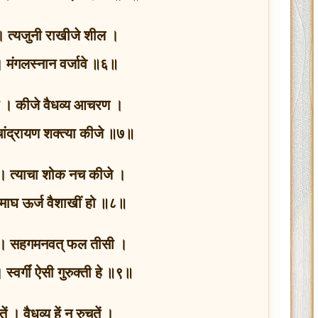
ल । त्यजुनी राखीजे शील ।
 । मंगलस्नान वर्जावे ॥६॥
ून । कीजे वैधव्य आचरण ।
ांद्रायण शक्‍त्या कीजे ॥७॥
 । त्याचा शोक नच कीजे ।
माघ ऊर्ज वैशाखीं हो ॥८॥
ी । सहगमनवत् फल तीसी ।
्वर्गीं ऐसी गुरुक्ती हे ॥९॥
ें । वैधव्य हें न रुचतें ।