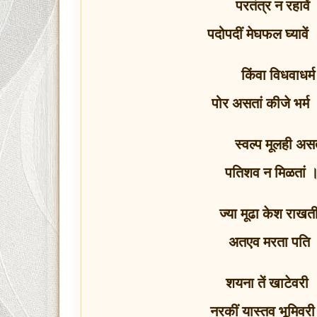
परतंत्र न रहावें 
पदोपदीं मेघफल घ्यावें
किंवा विधवाधर्म
पोर असतां कीजे भर्म ।
स्वल्प मूलही असत
पतिशव न मिळतां ।
ज्या मूढा केश राखती
अतएव मरता पति 
शयना तें खाटेवरी
नरकीं यास्तव भूमिवर