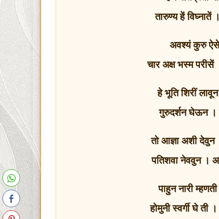
तारुण्य हें विघ्नाते
अवश्यं कुरु ऐस
चार अक्ष भस्म परीसें
हे भूति शिरीं लावू
गुरुदर्शन घेऊन
तो आज्ञा अशी देवुन 
पतिशवा नेववुन । अग
पाहुन नारी म्हणत
होमुनी स्वर्गी घे त