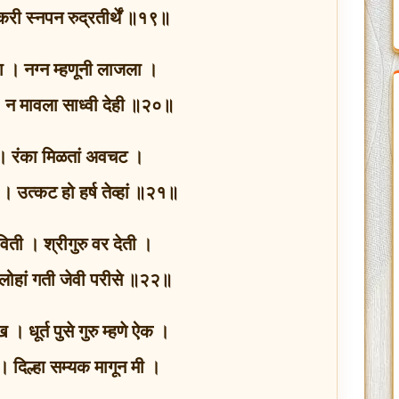
करी स्नपन रुद्रतीर्थें ॥१९॥
 । नग्न म्हणूनी लाजला ।
 । न मावला साध्वी देही ॥२०॥
ट । रंका मिळतां अवचट ।
ट । उत्कट हो हर्ष तेव्हां ॥२१॥
तविती । श्रीगुरु वर देती ।
। लोहां गती जेवी परीसे ॥२२॥
। धूर्त पुसे गुरु म्हणे ऐक ।
। दिल्हा सम्यक मागून मी ।