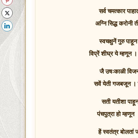
सर्व चमत्कार पाहा
अग्नि सिद्ध करोनी 
स्वचक्षुनें गुरु प
विप्रें शीघ्र ये म्हण
जै उषःकाळी विज
सवें येती गजबजून । 
सती यतीशा पाहून
पंचपुत्रा हो म्हणू
हें स्वतंत्र बोलतां