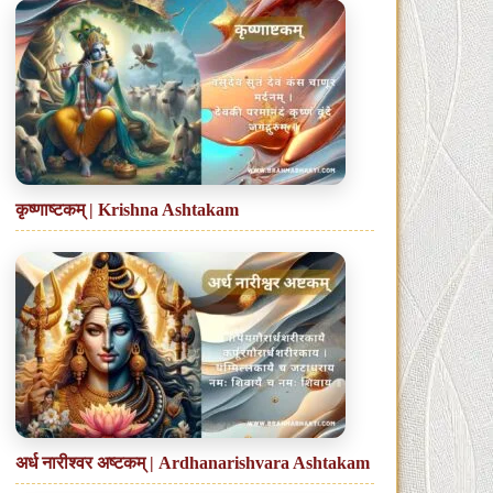
कृष्णाष्टकम् | Krishna Ashtakam
अर्ध नारीश्वर अष्टकम् | Ardhanarishvara Ashtakam