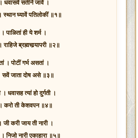
। धवासवें सतीनें जावें ।
 । स्थान घ्यावें पतिलोकीं ॥१॥
 । पाळितां ही ये शर्म ।
 राहिजे ब्रह्मचार्‍यापरी ॥२॥
ां । पोटीं गर्भ असतां ।
 सवें जाता दोष असे ॥३॥
 । धवासह त्यां हो दुर्गती ।
। करो ती केशवपन ॥४॥
 । जी करी जाय ती नारी ।
ी । निजो नारी एकाहारा ॥५॥