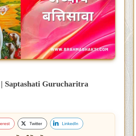
ावा | Saptashati Gurucharitra
terest
Twitter
LinkedIn