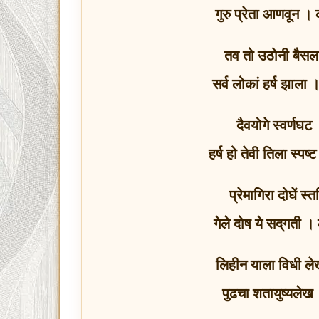
गुरु प्रेता आणवून । 
तव तो उठोनी बैसला
सर्व लोकां हर्ष झाला
दैवयोगे स्वर्णघ
हर्ष हो तेवी तिला स्पष्
प्रेमागिरा दोघें स्
गेले दोष ये सद्‌गती 
लिहीन याला विधी लेख 
पुढचा शतायुष्यलेख 