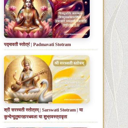
पद्मावती स्तोत्रं | Padmavati Stotram
श्री सरस्वती स्तोत्रम् | Sarswati Stotram | या
कुन्देन्दुतुषारहारधवला या शुभ्रवस्त्रावृता