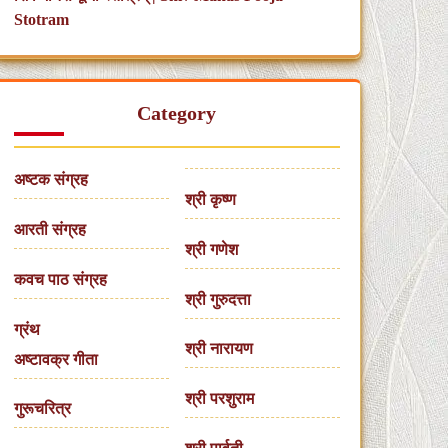
Stotram
Category
अष्टक संग्रह
श्री कृष्ण
आरती संग्रह
श्री गणेश
कवच पाठ संग्रह
श्री गुरुदत्ता
ग्रंथ
श्री नारायण
अष्टावक्र गीता
श्री परशुराम
गुरूचरित्र