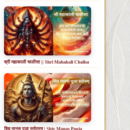
श्री महाकाली चालीसा || Shri Mahakali Chalisa
शिव मानस पूजा स्तोत्रम् | Shiv Manas Pooja