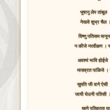
भूषानु लेप तांबू
नेसावे शुभ्र चैल
विष्णु पतिसम मान
न कीजे नरवीक्षण । च
अवश्यं भावि होईजे
मासव्रत पाळिजे । 
सुमति जी वागे ऐस
जायी घेउनी पतिसी । स
म्हणे पतिव्रता मात