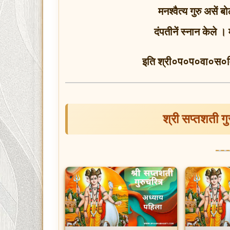
मनश्वैत्य गुरु असें 
दंपतीनें स्नान केले
इति श्री०प०प०वा०स०वि० 
श्री सप्तशती ग