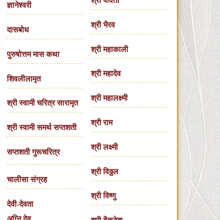
श्री पार्वती
ज्ञानेश्वरी
श्री भैरव
दासबोध
श्री महाकाली
पुरुषोत्तम मास कथा
श्री महादेव
शिवलीलामृत
श्री महालक्ष्मी
श्री स्वामी चरित्र सारामृत
श्री राम
श्री स्वामी समर्थ सप्तशती
श्री लक्ष्मी
सप्तशती गुरूचरित्र
श्री विठ्ठल
चालीसा संग्रह
श्री विष्णु
देवी-देवता
अग्नि देव