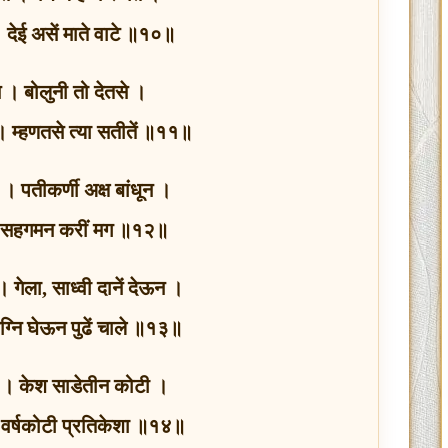
ं । देई असें माते वाटे ॥१०॥
े । बोलुनी तो देतसे ।
 । म्हणतसे त्या सतीतें ॥११॥
न । पतीकर्णी अक्ष बांधून ।
 । सहगमन करीं मग ॥१२॥
। गेला, साध्वी दानें देऊन ।
्नि घेऊन पुढें चाले ॥१३॥
ी । केश साडेतीन कोटी ।
ी । वर्षकोटी प्रतिकेशा ॥१४॥