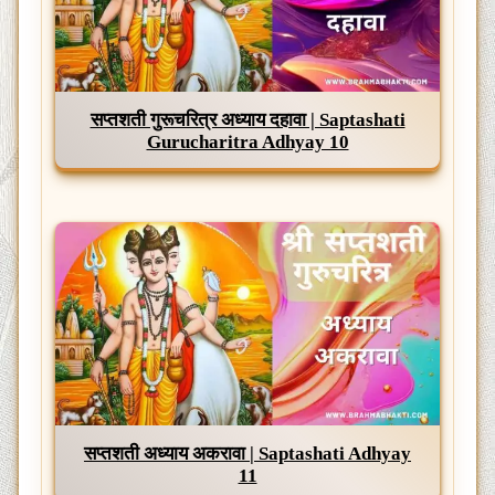
सप्तशती गुरूचरित्र अध्याय दहावा | Saptashati
Gurucharitra Adhyay 10
सप्तशती अध्याय अकरावा | Saptashati Adhyay
11