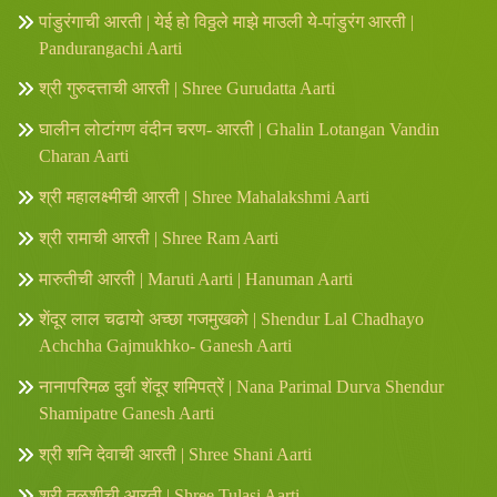
पांडुरंगाची आरती | येई हो विठ्ठले माझे माउली ये-पांडुरंग आरती |
Pandurangachi Aarti
श्री गुरुदत्ताची आरती | Shree Gurudatta Aarti
घालीन लोटांगण वंदीन चरण- आरती | Ghalin Lotangan Vandin
Charan Aarti
श्री महालक्ष्मीची आरती | Shree Mahalakshmi Aarti
श्री रामाची आरती | Shree Ram Aarti
मारुतीची आरती | Maruti Aarti | Hanuman Aarti
शेंदूर लाल चढायो अच्छा गजमुखको | Shendur Lal Chadhayo
Achchha Gajmukhko- Ganesh Aarti
नानापरिमळ दुर्वा शेंदूर शमिपत्रें | Nana Parimal Durva Shendur
Shamipatre Ganesh Aarti
श्री शनि देवाची आरती | Shree Shani Aarti
श्री तुळशीची आरती | Shree Tulasi Aarti