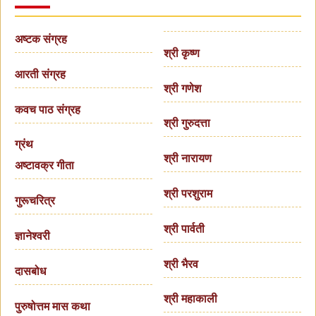
अष्टक संग्रह
श्री कृष्ण
आरती संग्रह
श्री गणेश
कवच पाठ संग्रह
श्री गुरुदत्ता
ग्रंथ
श्री नारायण
अष्टावक्र गीता
श्री परशुराम
गुरूचरित्र
श्री पार्वती
ज्ञानेश्वरी
श्री भैरव
दासबोध
श्री महाकाली
पुरुषोत्तम मास कथा