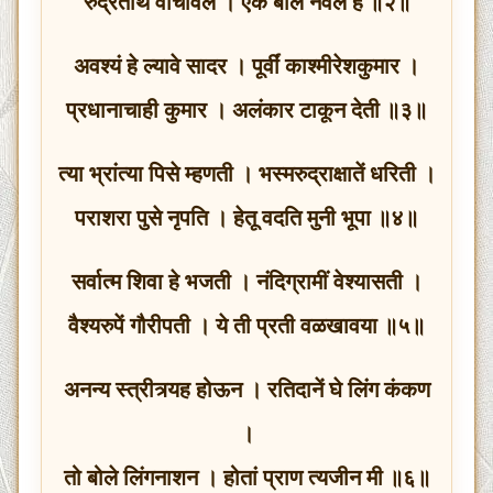
रुद्रतीर्थें वाचविलें । ऐक बालें नवल हें ॥२॥
अवश्यं हे ल्यावे सादर । पूर्वीं काश्मीरेशकुमार ।
प्रधानाचाही कुमार । अलंकार टाकून देती ॥३॥
त्या भ्रांत्या पिसे म्हणती । भस्मरुद्राक्षातें धरिती ।
पराशरा पुसे नृपति । हेतू वदति मुनी भूपा ॥४॥
सर्वात्म शिवा हे भजती । नंदिग्रामीं वेश्यासती ।
वैश्यरुपें गौरीपती । ये ती प्रती वळखावया ॥५॥
अनन्य स्त्रीत्र्यह होऊन । रतिदानें घे लिंग कंकण
।
तो बोले लिंगनाशन । होतां प्राण त्यजीन मी ॥६॥