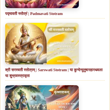
पद्मावती स्तोत्रं | Padmavati Stotram
श्री सरस्वती स्तोत्रम् | Sarswati Stotram | या कुन्देन्दुतुषारहारधवला
या शुभ्रवस्त्रावृता