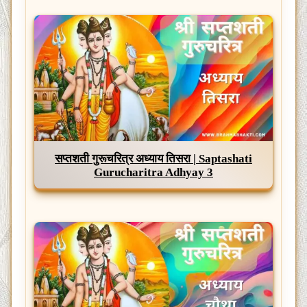
सप्तशती गुरूचरित्र अध्याय तिसरा | Saptashati
Gurucharitra Adhyay 3