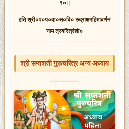
१०॥
इति श्री०प०प०वा०स०वि० रुद्राक्षमहिमावर्णनं
नाम त्रयस्त्रिंशो०
श्री सप्तशती गुरूचरित्र अन्य अध्याय