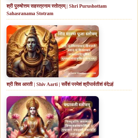
श्री पुरुषोत्तम सहस्त्रनाम स्तोत्रम् | Shri Purushottam
Sahasranama Stotram
श्री शिव आरती | Shiv Aarti | सर्वेशं परमेशं श्रीपार्वतीशं वंदेऽहं