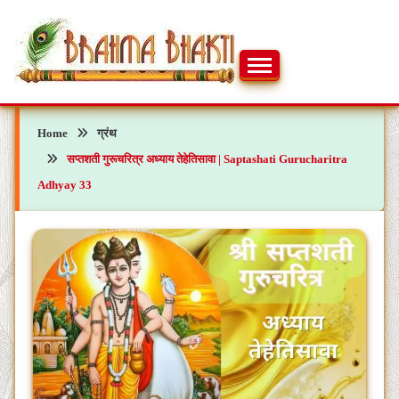
Skip
to
content
ब्रह्मभक्ती – एक आध्यात्मिक यात्रा…🕉️🛕
ब्रह्मभक्ती
Home
ग्रंथ
सप्तशती गुरूचरित्र अध्याय तेहेतिसावा | Saptashati Gurucharitra
Adhyay 33