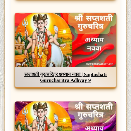
सप्तशती गुरूचरित्र अध्याय नववा | Saptashati
Gurucharitra Adhyay 9